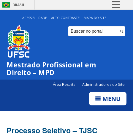
BRASIL
Simplifique!
ACESSIBILIDADE
ALTO CONTRASTE
MAPA DO SITE
Comunica BR
Participe
Acesso à informação
Legislação
Mestrado Profissional em
Canais
Direito – MPD
Área Restrita
Administradores do Site
MENU
Processo Seletivo – TJSC