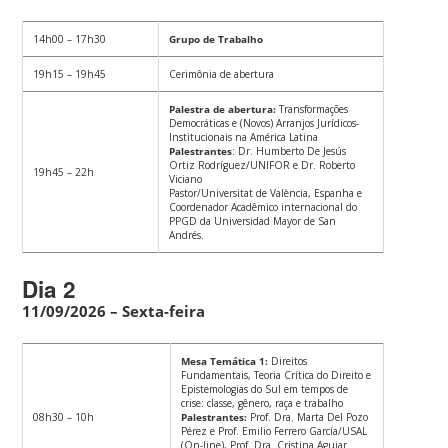
14h00 – 17h30
Grupo de Trabalho
19h15 – 19h45
Cerimônia de abertura
Palestra de abertura:
Transformações
Democráticas e (Novos) Arranjos Jurídicos-
Institucionais na América Latina
Palestrantes
: Dr. Humberto De Jesús
Ortiz Rodríguez/UNIFOR e Dr. Roberto
19h45 – 22h
Viciano
Pastor/Universitat de València, Espanha e
Coordenador Acadêmico internacional do
PPGD da Universidad Mayor de San
Andrés.
Dia 2
11/09/2026 – Sexta-feira
Mesa Temática 1:
Direitos
Fundamentais, Teoria Crítica do Direito e
Epistemologias do Sul em tempos de
crise: classe, gênero, raça e trabalho
08h30 – 10h
Palestrantes:
Prof. Dra. Marta Del Pozo
Pérez e Prof. Emilio Ferrero García/USAL
(On-line), Prof. Dra. Cristina Aguiar