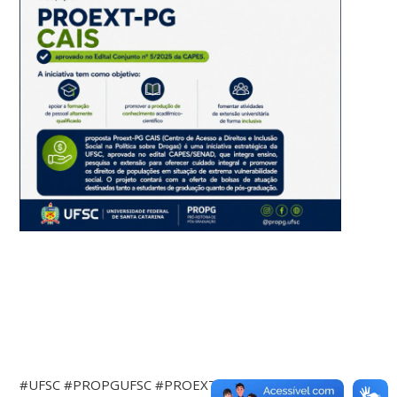
#UFSC #PROPGUFSC #PROEXTPG #CAPES