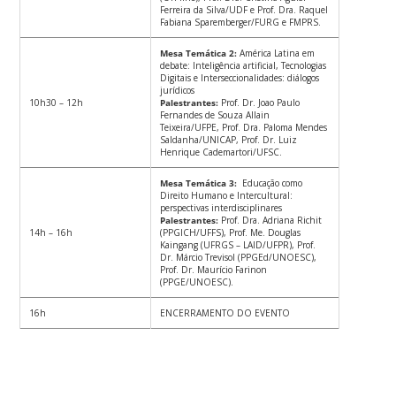
Ferreira da Silva/UDF e Prof. Dra. Raquel
Fabiana Sparemberger/FURG e FMPRS.
Mesa Temática 2:
América Latina em
debate: Inteligência artificial, Tecnologias
Digitais e Interseccionalidades: diálogos
jurídicos
10h30 – 12h
Palestrantes:
Prof. Dr. Joao Paulo
Fernandes de Souza Allain
Teixeira/UFPE, Prof. Dra. Paloma Mendes
Saldanha/UNICAP, Prof. Dr. Luiz
Henrique Cademartori/UFSC.
Mesa Temática 3:
Educação como
Direito Humano e Intercultural:
perspectivas interdisciplinares
Palestrantes:
Prof. Dra. Adriana Richit
14h – 16h
(PPGICH/UFFS), Prof. Me. Douglas
Kaingang (UFRGS – LAID/UFPR), Prof.
Dr. Márcio Trevisol (PPGEd/UNOESC),
Prof. Dr. Maurício Farinon
(PPGE/UNOESC).
16h
ENCERRAMENTO DO EVENTO