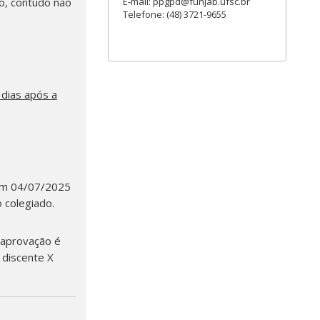
E-mail: ppgpd@funjab.ufsc.br
o, contudo não
Telefone: (48) 3721-9655
 dias após a
 em 04/07/2025
 colegiado.
 aprovação é
 discente X