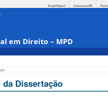
Simplifique!
Comunica BR
Parti
al em Direito – MPD
ação
l da Dissertação