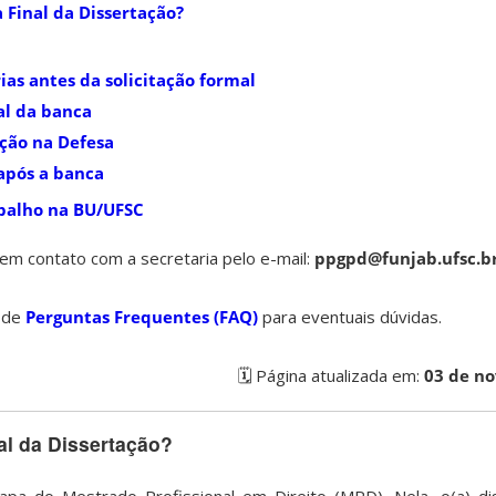
a Final da Dissertação?
ias antes da solicitação formal
ial da banca
ação na Defesa
após a banca
abalho na BU/UFSC
em contato com a secretaria pelo e-mail:
ppgpd@funjab.ufsc.b
 de
Perguntas Frequentes (FAQ)
para eventuais dúvidas.
🗓️ Página atualizada em:
03 de n
al da Dissertação?