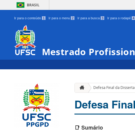
BRASIL
Ir para o conteúdo
1
Ir para o menu
2
Ir para a busca
3
Ir para o rodapé
4
Mestrado Profission
Defesa Final da Dissert
Defesa Fina
📑 Sumário