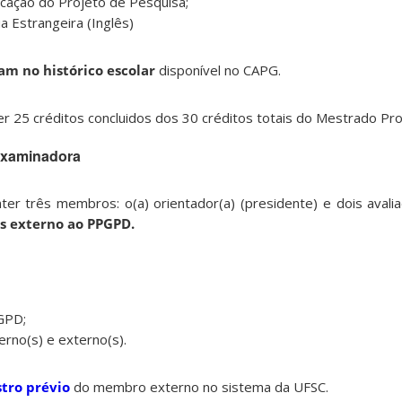
ficação do Projeto de Pesquisa;
a Estrangeira (Inglês)
am no histórico escolar
disponível no CAPG.
ter 25 créditos concluidos dos 30 créditos totais do Mestrado Prof
examinadora
er três membros: o(a) orientador(a) (presidente) e dois avali
s externo ao PPGPD.
GPD;
rno(s) e externo(s).
tro prévio
do membro externo no sistema da UFSC.