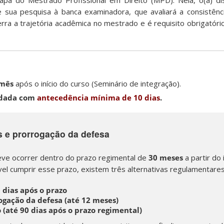
tapa do Mestrado Profissional em Direito (MPD). Nela, o(a) d
 sua pesquisa à banca examinadora, que avaliará a consistênc
rra a trajetória acadêmica no mestrado e é requisito obrigatóri
 mês
após o início do curso (Seminário de integração).
dada com
antecedência mínima de 10 dias
.
s e prorrogação da defesa
eve ocorrer dentro do prazo regimental de
30 meses
a partir do
vel cumprir esse prazo, existem três alternativas regulamentares
0 dias após o prazo
rogação da defesa (até 12 meses)
o (até 90 dias após o prazo regimental)