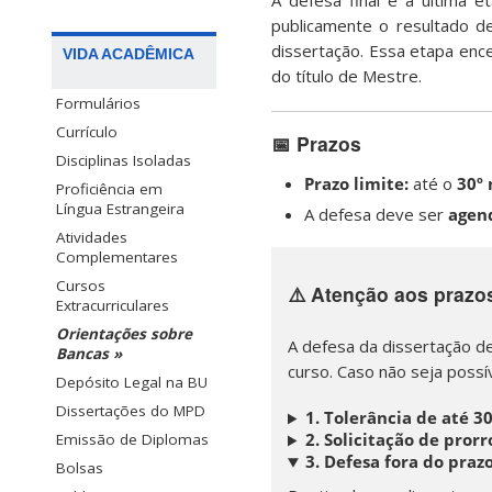
A defesa final é a última e
publicamente o resultado de
dissertação. Essa etapa ence
VIDA ACADÊMICA
do título de Mestre.
Formulários
Currículo
📅
Prazos
Disciplinas Isoladas
Prazo limite:
até o
30º
Proficiência em
Língua Estrangeira
A defesa deve ser
agen
Atividades
Complementares
Cursos
⚠️ Atenção aos prazo
Extracurriculares
Orientações sobre
A defesa da dissertação d
Bancas »
curso. Caso não seja possí
Depósito Legal na BU
Dissertações do MPD
1. Tolerância de até 3
2. Solicitação de pror
Emissão de Diplomas
3. Defesa fora do praz
Bolsas