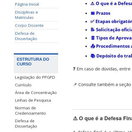
⚠️ O que é a Defes
Página Inicial
Disciplinas e
📅 Prazos
Matrículas
✅ Etapas obrigatór
Corpo Docente
📝 Solicitação ofic
Defesa de
🧾 Tipos de Aprov
Dissertação
📤 Procedimentos 
📚 Depósito do tr
ESTRUTURA DO
CURSO
❓ Em caso de dúvidas, entre 
Legislação do PPGPD
📌 Consulte também a seção
Currículo
Área de Concentração
Linhas de Pesquisa
Normas de
Credenciamento
⚠️ O que é a Defesa Fin
Defesa de
Dissertação