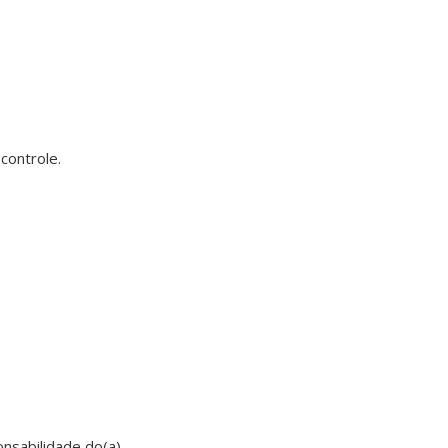
 controle.
nsabilidade do(a)