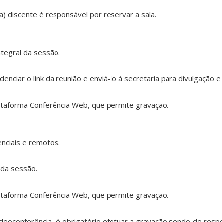
) discente é responsável por reservar a sala.
ntegral da sessão.
enciar o link da reunião e enviá-lo à secretaria para divulgação e
lataforma Conferência Web, que permite gravação.
ciais e remotos.
 da sessão.
lataforma Conferência Web, que permite gravação.
deoconferência, é obrigatório efetuar a gravação sendo de respo