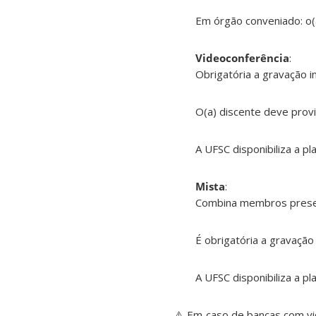
Em órgão conveniado: o(a
Videoconferência
:
Obrigatória a gravação i
O(a) discente deve provid
A UFSC disponibiliza a p
Mista
:
Combina membros presen
É obrigatória a gravação
A UFSC disponibiliza a p
⚠️ Em caso de bancas com vi