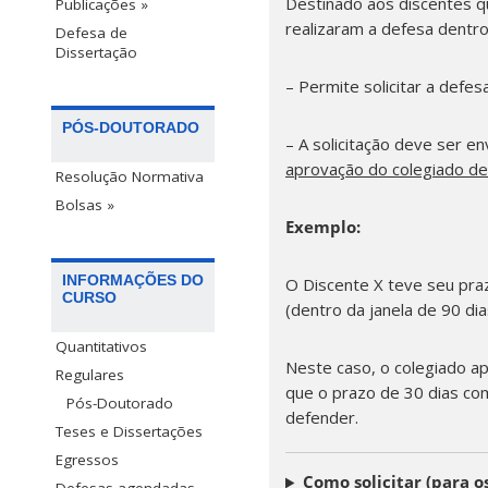
Destinado aos discentes q
Publicações »
realizaram a defesa dentro 
Defesa de
Dissertação
– Permite solicitar a defes
PÓS-DOUTORADO
– A solicitação deve ser e
aprovação do colegiado de
Resolução Normativa
Bolsas »
Exemplo:
INFORMAÇÕES DO
O Discente X teve seu pra
CURSO
(dentro da janela de 90 di
Quantitativos
Neste caso, o colegiado a
Regulares
que o prazo de 30 dias co
Pós-Doutorado
defender.
Teses e Dissertações
Egressos
Como solicitar (para os