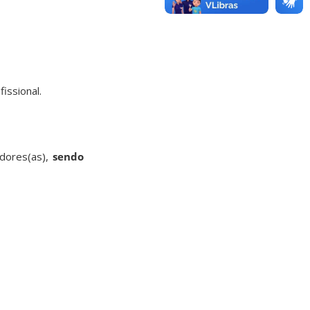
issional.
adores(as),
sendo