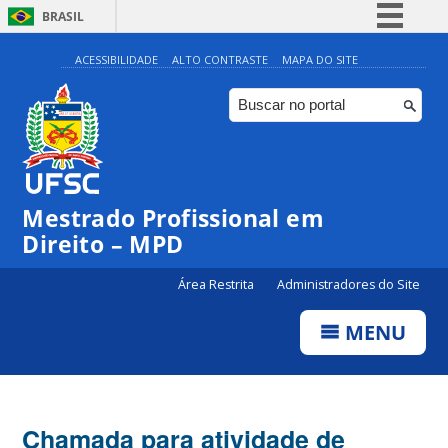
BRASIL
Simplifique!
ACESSIBILIDADE
ALTO CONTRASTE
MAPA DO SITE
Comunica BR
Participe
Acesso à informação
Legislação
Mestrado Profissional em
Canais
Direito – MPD
Área Restrita
Administradores do Site
MENU
Chamada para atividade de