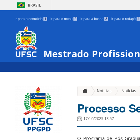
BRASIL
Ir para o conteúdo
1
Ir para o menu
2
Ir para a busca
3
Ir para o rodapé
4
Mestrado Profission
Notícias
Notícias
Processo Se
17/10/2025 13:57
O Programa de Pós-Graduaçã