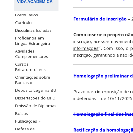
VIDA ACADÊMICA
Formulários
Formulário de inscrição
– 
Currículo
Disciplinas Isoladas
Como inserir o projeto não
Proficiência em
inscrição, acessar novamente
Língua Estrangeira
informações
”.
Com isso, o p
Atividades
inscrição, garantindo a não id
Complementares
Cursos
Extracurriculares
Homologação preliminar da
Orientações sobre
Bancas »
Depósito Legal na BU
Prazo para interposição de r
indeferidas – de 10/11/202
Dissertações do MPD
Emissão de Diplomas
Bolsas
Homologação final das ins
Publicações »
Defesa de
Retificação da homologação