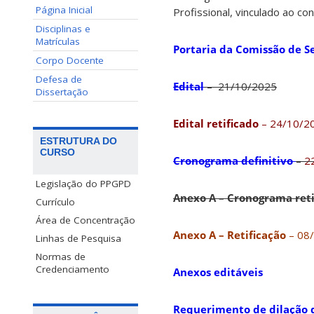
Página Inicial
Profissional, vinculado ao co
Disciplinas e
Matrículas
Portaria da Comissão de S
Corpo Docente
Defesa de
Edital
– 21/10/2025
Dissertação
Edital retificado
– 24/10/2
ESTRUTURA DO
CURSO
Cronograma definitivo
–
2
Legislação do PPGPD
Anexo A – Cronograma reti
Currículo
Área de Concentração
Anexo A – Retificação
– 08
Linhas de Pesquisa
Normas de
Credenciamento
Anexos editáveis
Requerimento de dilação d