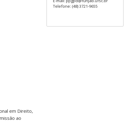
E-mail: ppgpd@funjab.ufsc.br
Telefone: (48) 3721-9655
nal em Direito,
omissão ao