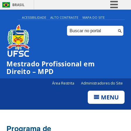
BRASIL
Simplifique!
ACESSIBILIDADE
ALTO CONTRASTE
MAPA DO SITE
Comunica BR
Participe
Acesso à informação
Legislação
Mestrado Profissional em
Canais
Direito – MPD
Área Restrita
Administradores do Site
MENU
Programa de