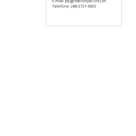
E-mail: ppgpd@funjab.ufsc.br
Telefone: (48) 3721-9655