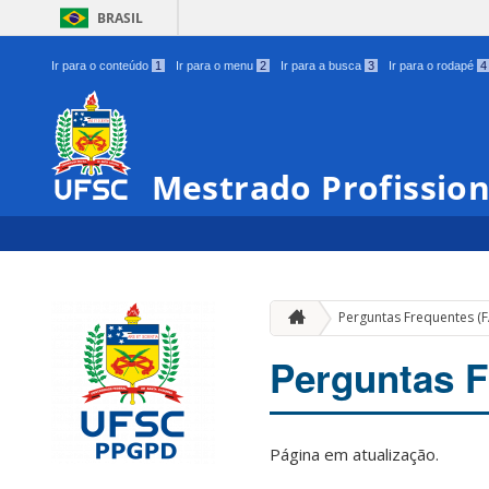
BRASIL
Ir para o conteúdo
1
Ir para o menu
2
Ir para a busca
3
Ir para o rodapé
4
Mestrado Profission
Perguntas Frequentes (
Perguntas F
Página em atualização.