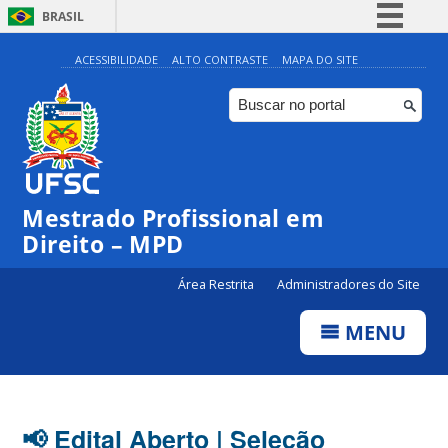
BRASIL
Simplifique!
ACESSIBILIDADE
ALTO CONTRASTE
MAPA DO SITE
Comunica BR
Participe
Acesso à informação
Legislação
Mestrado Profissional em
Canais
Direito – MPD
Área Restrita
Administradores do Site
MENU
📢 Edital Aberto | Seleção