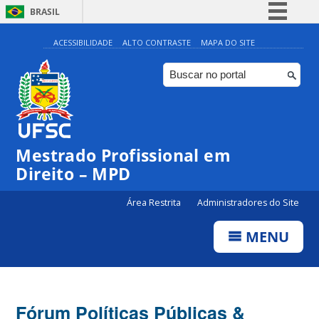
BRASIL
Simplifique!
ACESSIBILIDADE
ALTO CONTRASTE
MAPA DO SITE
Comunica BR
Participe
Acesso à informação
Legislação
Mestrado Profissional em
Canais
Direito – MPD
Área Restrita
Administradores do Site
MENU
Fórum Políticas Públicas &